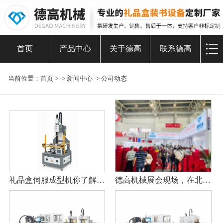
首页
产品中心
关于德高
联系德高
当前位置：
首页
> ->
新闻中心
->
公司动态
礼品盒伺服成型机你了解多少呢？
德高机械展会现场，在北京国际展览中心举办